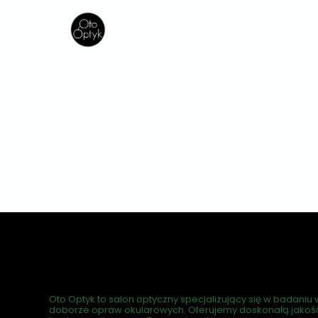
Oto Optyk to salon optyczny specjalizujący się w badaniu 
doborze opraw okularowych. Oferujemy doskonałą jakość