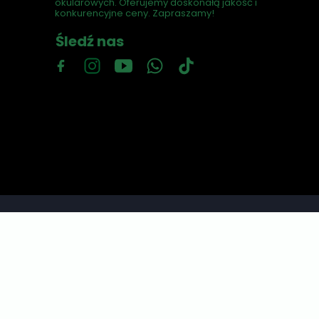
okularowych. Oferujemy doskonałą jakość i
konkurencyjne ceny. Zapraszamy!
Śledź nas