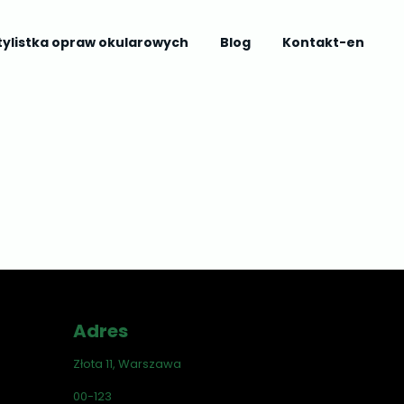
tylistka opraw okularowych
Blog
Kontakt-en
Adres
Złota 11, Warszawa
00-123