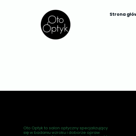
Strona gł
Oto Optyk to salon optyczny specjalizujący
się w badaniu wzroku i doborze opraw