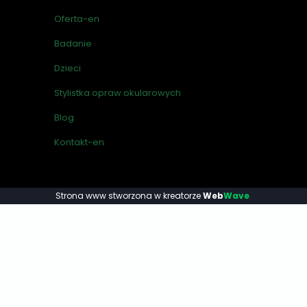
Oferta-en
Badanie
Dzieci
Stylistka opraw okularowych
Blog
Kontakt-en
Strona www stworzona w
kreatorze
Web
Wave
.