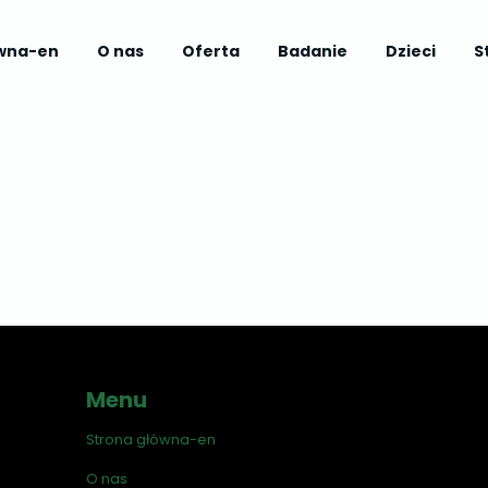
ówna-en
O nas
Oferta
Badanie
Dzieci
S
Menu
Strona główna-en
O nas